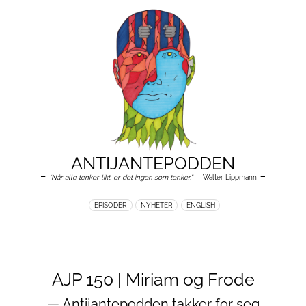
ANTIJANTEPODDEN
≕
“Når alle tenker likt, er det ingen som tenker.”
— Walter Lippmann ≔
EPISODER
NYHETER
ENGLISH
AJP 150 | Miriam og Frode
— Antijantepodden takker for seg