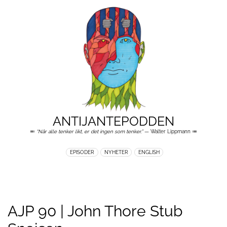
ANTIJANTEPODDEN
≕
“Når alle tenker likt, er det ingen som tenker.”
— Walter Lippmann ≔
EPISODER
NYHETER
ENGLISH
AJP 90 | John Thore Stub