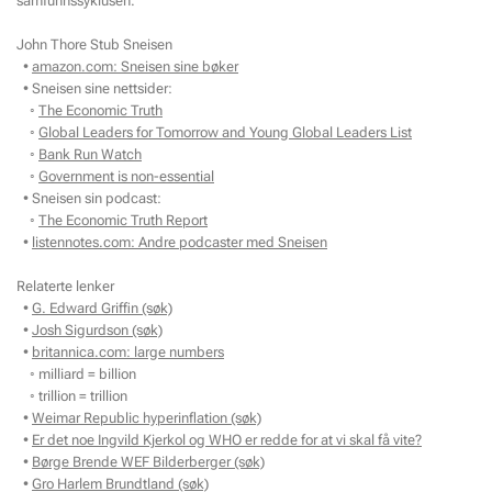
samfunnssyklusen.
John Thore Stub Sneisen
•
amazon.com: Sneisen sine bøker
• Sneisen sine nettsider:
◦
The Economic Truth
◦
Global Leaders for Tomorrow and Young Global Leaders List
◦
Bank Run Watch
◦
Government is non-essential
• Sneisen sin podcast:
◦
The Economic Truth Report
•
listennotes.com: Andre podcaster med Sneisen
Relaterte lenker
•
G. Edward Griffin (søk)
•
Josh Sigurdson (søk)
•
britannica.com: large numbers
◦ milliard = billion
◦ trillion = trillion
•
Weimar Republic hyperinflation (søk)
•
Er det noe Ingvild Kjerkol og WHO er redde for at vi skal få vite?
•
Børge Brende WEF Bilderberger (søk)
•
Gro Harlem Brundtland (søk)