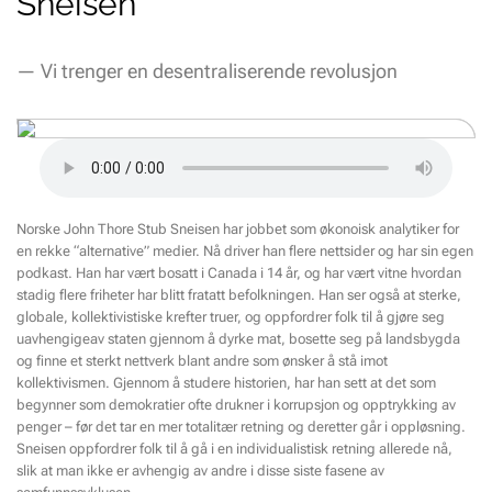
Sneisen
— Vi trenger en desentraliserende revolusjon
Norske John Thore Stub Sneisen har jobbet som økonoisk analytiker for
en rekke “alternative” medier. Nå driver han flere nettsider og har sin egen
podkast. Han har vært bosatt i Canada i 14 år, og har vært vitne hvordan
stadig flere friheter har blitt fratatt befolkningen. Han ser også at sterke,
globale, kollektivistiske krefter truer, og oppfordrer folk til å gjøre seg
uavhengigeav staten gjennom å dyrke mat, bosette seg på landsbygda
og finne et sterkt nettverk blant andre som ønsker å stå imot
kollektivismen. Gjennom å studere historien, har han sett at det som
begynner som demokratier ofte drukner i korrupsjon og opptrykking av
penger – før det tar en mer totalitær retning og deretter går i oppløsning.
Sneisen oppfordrer folk til å gå i en individualistisk retning allerede nå,
slik at man ikke er avhengig av andre i disse siste fasene av