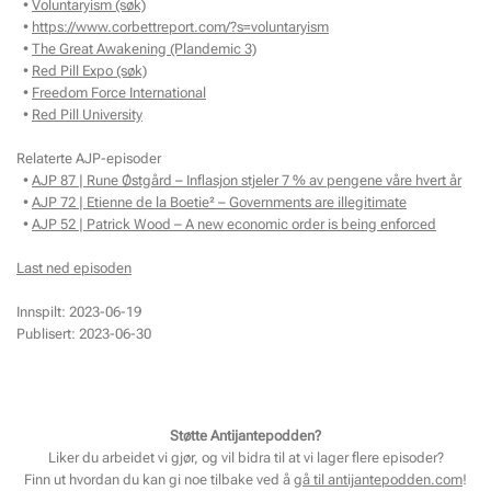
•
Voluntaryism (søk)
•
https://www.corbettreport.com/?s=voluntaryism
•
The Great Awakening (Plandemic 3)
•
Red Pill Expo (søk)
•
Freedom Force International
•
Red Pill University
Relaterte AJP-episoder
•
AJP 87 | Rune Østgård – Inflasjon stjeler 7 % av pengene våre hvert år
•
AJP 72 | Etienne de la Boetie² – Governments are illegitimate
•
AJP 52 | Patrick Wood – A new economic order is being enforced
Last ned episoden
Innspilt: 2023-06-19
Publisert: 2023-06-30
Støtte Antijantepodden?
Liker du arbeidet vi gjør, og vil bidra til at vi lager flere episoder?
Finn ut hvordan du kan gi noe tilbake ved å
gå til antijantepodden.com
!