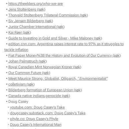
•
https://theelders.org/who-we-are
•
Jens Stoltenberg (søk)
•
Thorvald Stoltenberg Trilateral Commission (søk)
•
Siv Jensen Bilderberg (søk)
•
Junior Chamber International (søk)
•
Kai Røer (søk)
•
Guide to Investing in Gold and Silver - Mike Maloney (søk)
•
edition.cnn.com: Argentina raises interest rate to 97% as it struggles to
tackle inflation
•
Fiat Paper Money%3B the History and Evolution of Our Currency (søk)
•
Johan Palmstruch (søk)
•
Royal Canadien Mint Norwegian Kroner (søk)
•
Our Common Future (søk)
•
Meet Maurice Strong: Globalist, Oiligarch, “
Environmentalist”
•
colletivism (søk)
•
Bilderberg formation of European Union (søk)
•
Canada native indians genocide (søk)
• Doug Casey
◦
youtube.com: Doug Casey’s Take
◦
dougcasey.substack.com: Doug Casey’s Take
◦
phyle.co: Doug Casey’s Phyle
◦
Doug Casey’s International Man