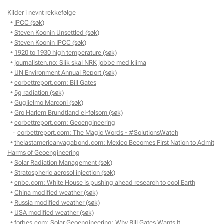
Kilder i nevnt rekkefølge
•
IPCC (søk)
•
Steven Koonin Unsettled (søk)
•
Steven Koonin IPCC (søk)
•
1920 to 1930 high temperature (søk)
•
journalisten.no: Slik skal NRK jobbe med klima
•
UN Environment Annual Report (søk)
•
corbettreport.com: Bill Gates
•
5g radiation (søk)
•
Guglielmo Marconi (søk)
•
Gro Harlem Brundtland el-følsom (søk)
•
corbettreport.com: Geoengineering
◦
corbettreport.com: The Magic Words - #SolutionsWatch
•
thelastamericanvagabond.com: Mexico Becomes First Nation to Admit
Harms of Geoengineering
•
Solar Radiation Management (søk)
•
Stratospheric aerosol injection (søk)
•
cnbc.com: White House is pushing ahead research to cool Earth
•
China modified weather (søk)
•
Russia modified weather (søk)
•
USA modified weather (søk)
•
forbes.com: Solar Geoengineering: Why Bill Gates Wants It