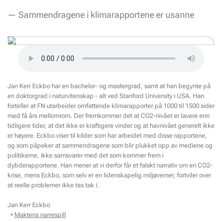
— Sammendragene i klimarapportene er usanne
Jan Kerr Eckbo har en bachelor- og mastergrad, samt at han begynte på
en doktorgrad i naturvitenskap - alt ved Stanford University i USA. Han
forteller at FN utarbeider omfattende klimarapporter på 1000 til 1500 sider
med få års mellomrom. Der fremkommer det at CO2-nivået er lavere enn
tidligere tider, at det ikke er kraftigere vinder og at havnivået generelt ikke
er høyere. Eckbo viser til kilder som har arbeidet med disse rapportene,
og som påpeker at sammendragene som blir plukket opp av mediene og
politikerne, ikke samsvarer med det som kommer frem i
dybderapportene. Han mener at vi derfor får et falskt narrativ om en CO2-
krise, mens Eckbo, som selv er en lidenskapelig miljøverner, fortviler over
at reelle problemer ikke tas tak i.
Jan Kerr Eckbo
•
Maktens narrespill