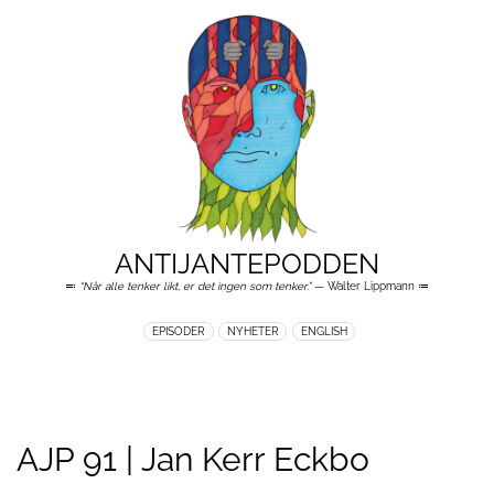
ANTIJANTEPODDEN
≕
“Når alle tenker likt, er det ingen som tenker.”
— Walter Lippmann ≔
EPISODER
NYHETER
ENGLISH
AJP 91 | Jan Kerr Eckbo