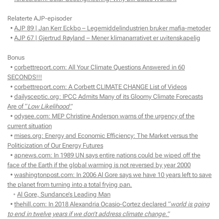
Relaterte AJP-episoder
•
AJP 89 | Jan Kerr Eckbo – Legemiddelindustrien bruker mafia-metoder
•
AJP 67 | Gjertrud Røyland – Mener klimanarrativet er uvitenskapelig
Bonus
•
corbettreport.com: All Your Climate Questions Answered in 60
SECONDS!!!
•
corbettreport.com: A Corbett CLIMATE CHANGE List of Videos
•
dailysceptic.org: IPCC Admits Many of its Gloomy Climate Forecasts
Are of “
Low Likelihood”
•
odysee.com: MEP Christine Anderson warns of the urgency of the
current situation
•
mises.org: Energy and Economic Efficiency: The Market versus the
Politicization of Our Energy Futures
•
apnews.com: In 1989 UN says entire nations could be wiped off the
face of the Earth if the global warming is not reversed by year 2000
•
washingtonpost.com: In 2006 Al Gore says we have 10 years left to save
the planet from turning into a total frying pan.
◦
Al Gore, Sundance’s Leading Man
•
thehill.com: In 2018 Alexandria Ocasio-Cortez declared “
world is going
to end in twelve years if we don’t address climate change.”